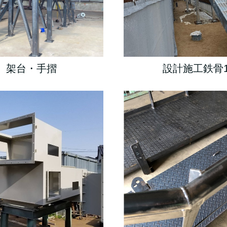
設計施工鉄骨
架台・手摺