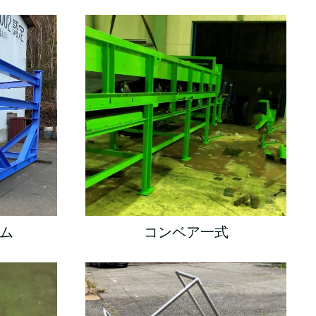
ム
コンベア一式